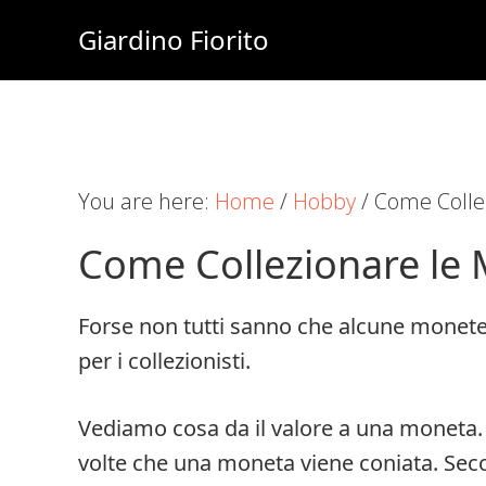
Skip
Skip
Skip
Giardino Fiorito
to
to
to
Casa
main
primary
footer
e
content
sidebar
Giardino
Online
You are here:
Home
/
Hobby
/
Come Colle
Come Collezionare le
Forse non tutti sanno che alcune monete 
per i collezionisti.
Vediamo cosa da il valore a una moneta. P
volte che una moneta viene coniata. Seco