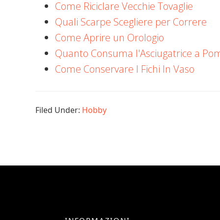
Come Riciclare Vecchie Tovaglie
Quali Scarpe Scegliere per Correre
Come Aprire un Orologio
Quanto Consuma l'Asciugatrice a Pom
Come Conservare I Fichi In Vaso
Filed Under:
Hobby