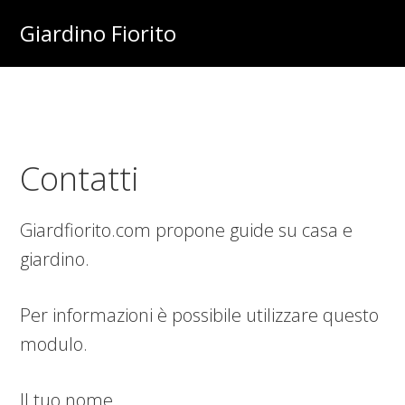
Skip
Skip
Skip
Giardino Fiorito
to
to
to
Casa
main
primary
footer
e
content
sidebar
Giardino
Online
Contatti
Giardfiorito.com propone guide su casa e
giardino.
Per informazioni è possibile utilizzare questo
modulo.
Il tuo nome