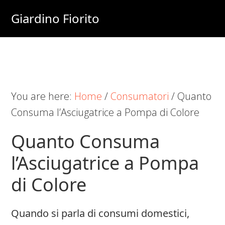
Skip
Skip
Skip
Giardino Fiorito
to
to
to
Casa
main
primary
footer
e
content
sidebar
Giardino
Online
You are here:
Home
/
Consumatori
/
Quanto
Consuma l’Asciugatrice a Pompa di Colore
Quanto Consuma
l’Asciugatrice a Pompa
di Colore
Quando si parla di consumi domestici,