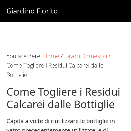
Skip
Skip
Skip
Giardino Fiorito
to
to
to
Casa
main
primary
footer
e
content
sidebar
Giardino
Online
You are here:
Home
/
Lavori Domestici
/
Come Togliere i Residui Calcarei dalle
Bottiglie
Come Togliere i Residui
Calcarei dalle Bottiglie
Capita a volte di riutilizzare le bottiglie in
vetro precedentemente utilizzate, e di