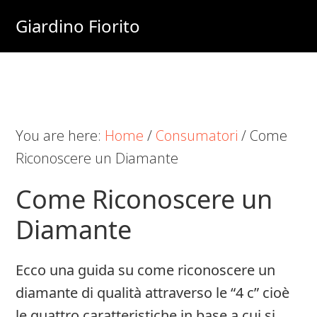
Skip
Skip
Skip
Giardino Fiorito
to
to
to
Casa
main
primary
footer
e
content
sidebar
Giardino
Online
You are here:
Home
/
Consumatori
/
Come
Riconoscere un Diamante
Come Riconoscere un
Diamante
Ecco una guida su come riconoscere un
diamante di qualità attraverso le “4 c” cioè
le quattro caratteristiche in base a cui si