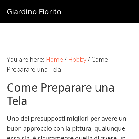
Skip
Skip
Skip
Giardino Fiorito
to
to
to
Casa
main
primary
footer
e
content
sidebar
Giardino
Online
You are here:
Home
/
Hobby
/
Come
Preparare una Tela
Come Preparare una
Tela
Uno dei presupposti migliori per avere un
buon approccio con la pittura, qualunque
essa sia, è sicuramente quella di avere un