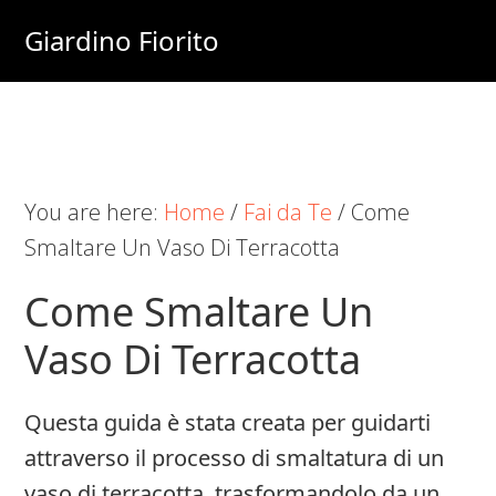
Skip
Skip
Skip
Giardino Fiorito
to
to
to
Casa
main
primary
footer
e
content
sidebar
Giardino
Online
You are here:
Home
/
Fai da Te
/
Come
Smaltare Un Vaso Di Terracotta
Come Smaltare Un
Vaso Di Terracotta
Questa guida è stata creata per guidarti
attraverso il processo di smaltatura di un
vaso di terracotta, trasformandolo da un