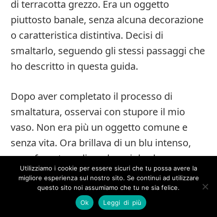
di terracotta grezzo. Era un oggetto
piuttosto banale, senza alcuna decorazione
o caratteristica distintiva. Decisi di
smaltarlo, seguendo gli stessi passaggi che
ho descritto in questa guida.
Dopo aver completato il processo di
smaltatura, osservai con stupore il mio
vaso. Non era più un oggetto comune e
senza vita. Ora brillava di un blu intenso,
con sfumature di verde e viola che
Utilizziamo i cookie per essere sicuri che tu possa avere la
catturavano la luce in modo affascinante.
migliore esperienza sul nostro sito. Se continui ad utilizzare
Sembrava quasi che il vaso avesse
questo sito noi assumiamo che tu ne sia felice.
acquisito una propria personalità, un
Ok
Leggi di più