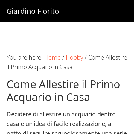
Skip
Skip
Skip
Giardino Fiorito
to
to
to
Casa
main
primary
footer
e
content
sidebar
Giardino
Online
You are here:
Home
/
Hobby
/
Come Allestire
il Primo Acquario in Casa
Come Allestire il Primo
Acquario in Casa
Decidere di allestire un acquario dentro
casa è un’idea di facile realizzazione, a
patto di seguire scrupolosamente una serie