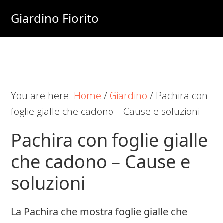
Skip
Skip
Skip
Giardino Fiorito
to
to
to
Casa
main
primary
footer
e
content
sidebar
Giardino
Online
You are here:
Home
/
Giardino
/
Pachira con
foglie gialle che cadono​​ – Cause e soluzioni
Pachira con foglie gialle
che cadono​​ – Cause e
soluzioni
La Pachira che mostra foglie gialle che