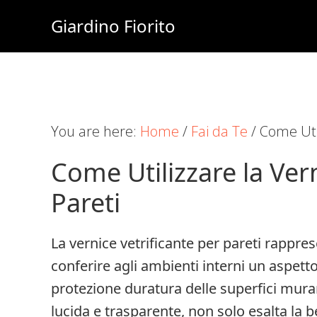
Skip
Skip
Skip
Giardino Fiorito
to
to
to
Casa
main
primary
footer
e
content
sidebar
Giardino
Online
You are here:
Home
/
Fai da Te
/
Come Util
Come Utilizzare la Vern
Pareti
La vernice vetrificante per pareti rappre
conferire agli ambienti interni un aspetto
protezione duratura delle superfici murar
lucida e trasparente, non solo esalta la b