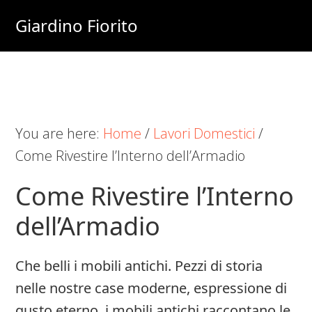
Skip
Skip
Skip
Giardino Fiorito
to
to
to
Casa
main
primary
footer
e
content
sidebar
Giardino
Online
You are here:
Home
/
Lavori Domestici
/
Come Rivestire l’Interno dell’Armadio
Come Rivestire l’Interno
dell’Armadio
Che belli i mobili antichi. Pezzi di storia
nelle nostre case moderne, espressione di
gusto eterno, i mobili antichi raccontano le