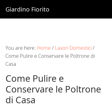
Skip
Skip
Skip
Giardino Fiorito
to
to
to
Casa
main
primary
footer
e
content
sidebar
Giardino
Online
You are here:
Home
/
Lavori Domestici
/
Come Pulire e Conservare le Poltrone di
Casa
Come Pulire e
Conservare le Poltrone
di Casa